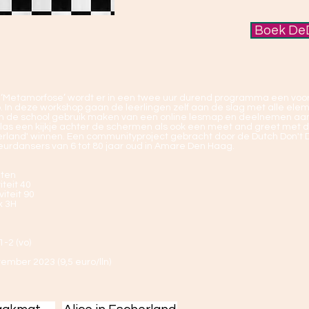
Boek De
ng ‘Metamorfose’ wordt er in een twee uur durend programma een voo
n deze workshop gaan de leerlingen zelf aan de slag met alle eleme
an de school gebruik maken van een online lesmap en deelnemen a
as een kijkje achter de schermen als ook een meet and greet met d
cherland' winnen. Een communityproject gebracht door de Dutch Don't
urdansers van 6 tot 80 jaar oud in Amare Den Haag.
uten
iteit 40
viteit 90
x 3H
1-2 (vo)
ember 2023 (9,5 euro/lln)