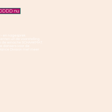
DDDD nu
r- en nagesprek
nten uit de voorstelling.
an de winactie SCHAAKMAT.
e dansers voor de
 Dance Division met meer