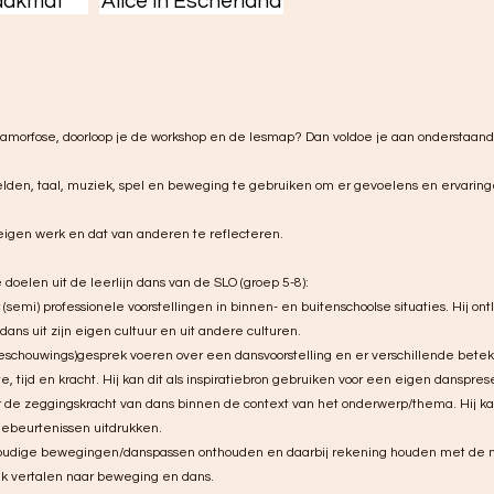
aakmat
Alice in Escherland
etamorfose, doorloop je de workshop en de lesmap? Dan voldoe je aan onderstaan
elden, taal, muziek, spel en beweging te gebruiken om er gevoelens en ervarin
eigen werk en dat van anderen te reflecteren.
doelen uit de leerlijn dans van de SLO (groep 5-8):
(semi) professionele voorstellingen in binnen- en buitenschoolse situaties. Hij ontl
ans uit zijn eigen cultuur en uit andere culturen.
eschouwings)gesprek voeren over een dansvoorstelling en er verschillende bet
tijd en kracht. Hij kan dit als inspiratiebron gebruiken voor een eigen danspres
r de zeggingskracht van dans binnen de context van het onderwerp/thema. Hij 
gebeurtenissen uitdrukken.
oudige bewegingen/danspassen onthouden en daarbij rekening houden met de ma
ek vertalen naar beweging en dans.