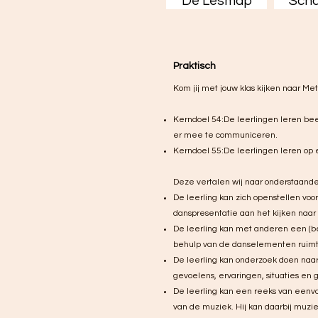
De Lesmap
Sch
Prakti
sch
Kom jij met jouw klas kijken naar M
Kerndoel 54:De leerlingen leren be
er mee te communiceren.
Kerndoel 55:De leerlingen leren op 
Deze vertalen wij naar onderstaande 
De leerling kan zich openstellen voor 
danspresentatie aan het kijken naar d
De leerling kan met anderen een (b
behulp van de danselementen ruimte, 
De leerling kan onderzoek doen naa
gevoelens, ervaringen, situaties en 
De leerling kan een reeks van eenv
van de muziek. Hij kan daarbij muzi