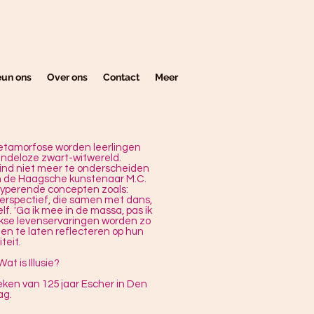
eun ons
Over ons
Contact
Meer
Metamorfose worden leerlingen
ndeloze zwart-witwereld.
ind niet meer te onderscheiden
an de Haagsche kunstenaar M.C.
 typerende concepten zoals:
erspectief, die samen met dans,
elf. 'Ga ik mee in de massa, pas ik
ijkse levenservaringen worden zo
gen te laten reflecteren op hun
iteit.
at is Illusie?
teken van 125 jaar Escher in Den
ag.