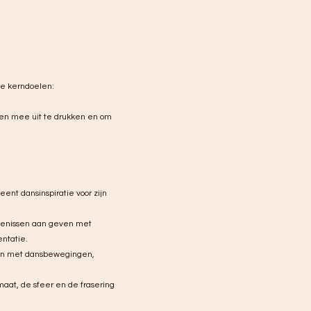
de kerndoelen:
gen mee uit te drukken en om
eent dansinspiratie voor zijn
ekenissen aan geven met
entatie.
kan met dansbewegingen,
at, de sfeer en de frasering