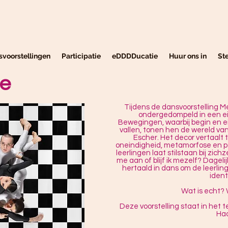
svoorstellingen
Participatie
eDDDDucatie
Huur ons in
St
e
Tijdens de dansvoorstelling 
ondergedompeld in een ei
Bewegingen, waarbij begin en e
vallen, tonen hen de wereld v
Escher. Het decor vertaalt
oneindigheid, metamorfose en p
leerlingen laat stilstaan bij zichz
me aan of blijf ik mezelf? Dagel
hertaald in dans om de leerlin
ident
Wat is echt? W
Deze voorstelling staat in het 
Ha