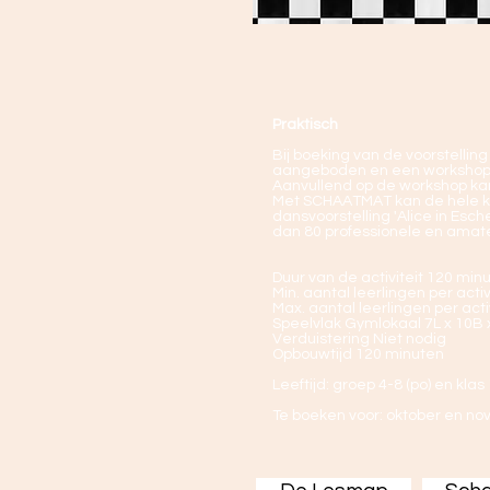
Praktisc
h
Bij boeking van de voorstelli
aangeboden en een workshop. I
Aanvullend op de workshop k
Met SCHAATMAT kan de hele kl
dansvoorstelling 'Alice in Es
dan 80 professionele en amate
Duur van de activiteit 120 min
Min. aantal leerlingen per activ
Max. aantal leerlingen per acti
Speelvlak Gymlokaal 7L x 10B 
Verduistering Niet nodig
Opbouwtijd 120 minuten
Leeftijd: groep 4-8 (po) en klas 
Te boeken voor: oktober en nov