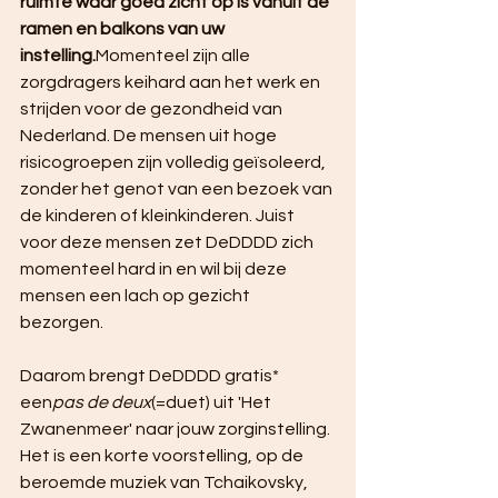
ruimte waar goed zicht op is vanuit de 
ramen en balkons van uw 
instelling.
Momenteel zijn alle 
zorgdragers keihard aan het werk en 
strijden voor de gezondheid van 
Nederland. De mensen uit hoge 
risicogroepen zijn volledig geïsoleerd, 
zonder het genot van een bezoek van 
de kinderen of kleinkinderen. Juist 
voor deze mensen zet DeDDDD zich 
momenteel hard in en wil bij deze 
mensen een lach op gezicht 
bezorgen.
Daarom brengt DeDDDD gratis* 
een
pas de deux
(=duet) uit 'Het 
Zwanenmeer' naar jouw zorginstelling. 
Het is een korte voorstelling, op de 
beroemde muziek van Tchaikovsky, 