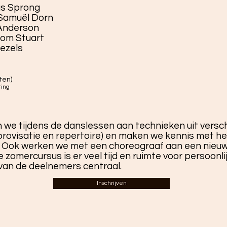
us Sprong
Samuël Dorn
 Anderson
hom Stuart
ezels
ten)
ting
 we tijdens de danslessen aan technieken uit versch
improvisatie en repertoire) en maken we kennis met he
 Ook werken we met een choreograaf aan een nieu
e zomercursus is er veel tijd en ruimte voor persoonl
 van de deelnemers centraal.
Inschrijven