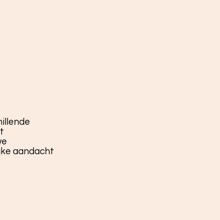
illende
t
we
ijke aandacht