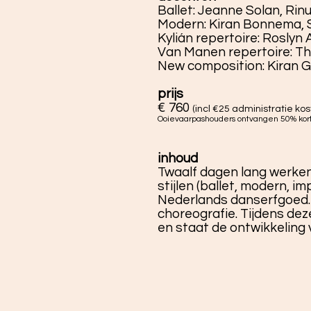
Ballet: Jeanne Solan, Rin
Modern: Kiran Bonnema, 
Kylián repertoire: Roslyn
Van Manen repertoire: T
New composition: Kiran G
prijs
€ 760
(incl €25 administratie kos
Ooievaarpashouders ontvangen 50% kor
inhoud
Twaalf dagen lang werken
stijlen (ballet, modern, 
Nederlands danserfgoed.
choreografie. Tijdens dez
en staat de ontwikkeling