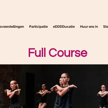
svoorstellingen
Participatie
eDDDDucatie
Huur ons in
St
Full Course