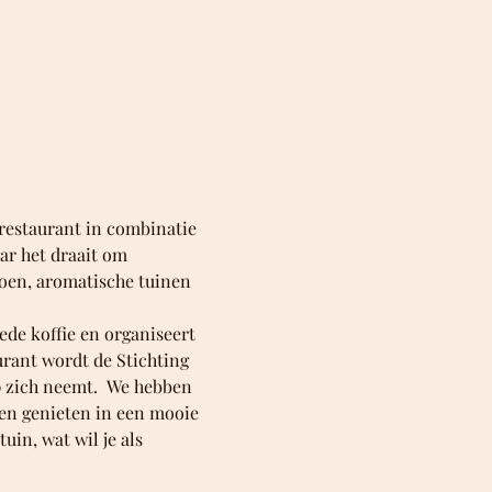
restaurant in combinatie 
ar het draait om 
oen, aromatische tuinen 
de koffie en organiseert 
urant wordt de Stichting 
p zich neemt.  We hebben 
en genieten in een mooie 
in, wat wil je als 