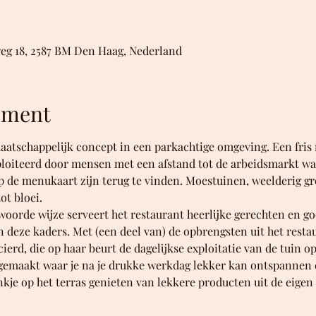
eg 18, 2587 BM Den Haag, Nederland
ement
maatschappelijk concept in een parkachtige omgeving. Een fris 
ploiteerd door mensen met een afstand tot de arbeidsmarkt wa
 de menukaart zijn terug te vinden. Moestuinen, weelderig gr
t bloei. 
oorde wijze serveert het restaurant heerlijke gerechten en goe
n deze kaders. Met (een deel van) de opbrengsten uit het resta
erd, die op haar beurt de dagelijkse exploitatie van de tuin o
gemaakt waar je na je drukke werkdag lekker kan ontspannen 
kje op het terras genieten van lekkere producten uit de eigen tu