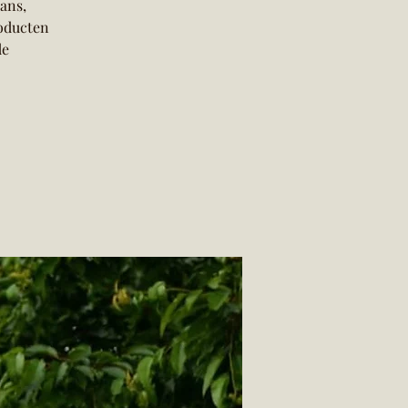
ans,
roducten
de