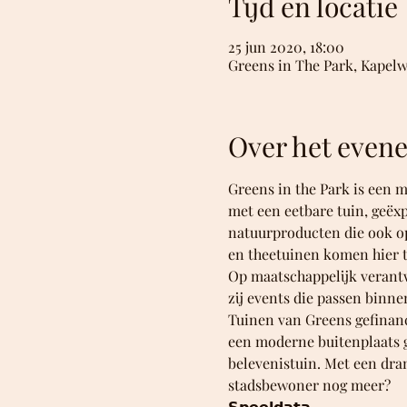
Tijd en locatie
25 jun 2020, 18:00
Greens in The Park, Kapelw
Over het even
Greens in the Park is een 
met een eetbare tuin, geëx
natuurproducten die ook op
en theetuinen komen hier to
Op maatschappelijk verantw
zij events die passen binne
Tuinen van Greens gefinanci
een moderne buitenplaats 
belevenistuin. Met een dran
stadsbewoner nog meer?  
𝗦𝗽𝗲𝗲𝗹𝗱𝗮𝘁𝗮