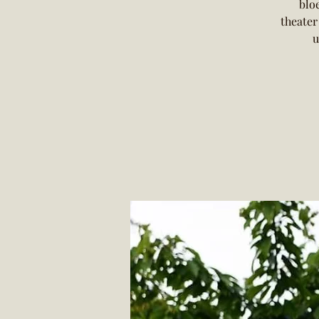
blo
theater
u