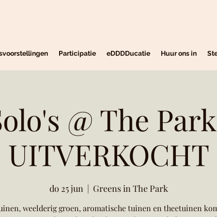
svoorstellingen
Participatie
eDDDDucatie
Huur ons in
St
Solo's @ The Park 
UITVERKOCHT
do 25 jun
  |  
Greens in The Park
inen, weelderig groen, aromatische tuinen en theetuinen ko