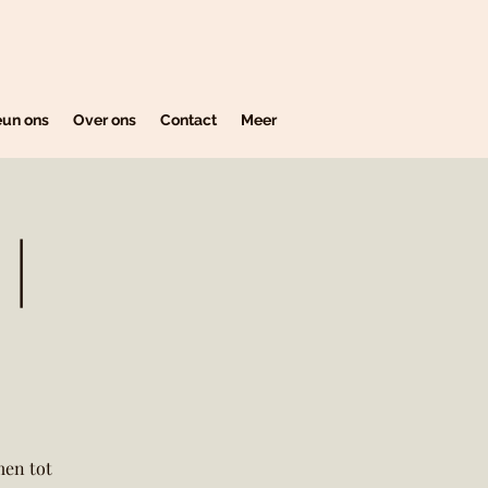
eun ons
Over ons
Contact
Meer
|
men tot