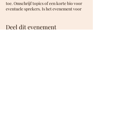
toe. Omschrijf topics of een korte bio voor
eventuele sprekers. Is het evenement voor
een bepaald soort publiek? Zorg ervoor dat
dit hier genoemd wordt.
Deel dit evenement
Dit is je kans om mensen warm te maken
voor jouw evenement, wees niet bang om te
laten zien hoe enthousiast je bent! Moedig
bezoekers aan om zich te registreren,
reserveringen te maken of tickets te kopen
om van een plek verzekerd te zijn.
©2026 De Dutch Don't Dance Division
dans@ddddd.nu
|
+31 (0)6 46 83 39 02
KvK
27243662
rek nr NL74
INGB0009306614
Bic INGBNL2A