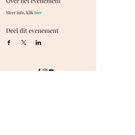
Over het evenement
Meer info, klik 
hier
Deel dit evenement
©2026 De Dutch Don't Dance Division
dans@ddddd.nu
|
+31 (0)6 46 83 39 02
KvK
27243662
rek nr NL74
INGB0009306614
Bic INGBNL2A